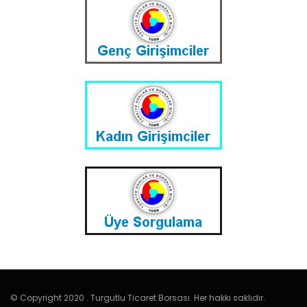
© Copyright 2020 . Turgutlu Ticaret Borsası. Her hakkı saklıdır.